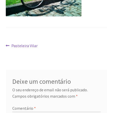
Navegação
Artigo
Pasteleira Vilar
anterior:
de
artigos
Deixe um comentário
O seu endereço de email não será publicado.
Campos obrigatórios marcados com
*
Comentário
*