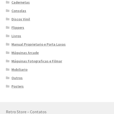
Cadernetas
Consolas
Discos Vinil
Flippers
Livros
Manual Proprietario e Porta Luvas
Máquinas Arcade
Máquinas Fotograficas e Filmar
Mobiliario
Outros
Posters
Retro Store – Contatos