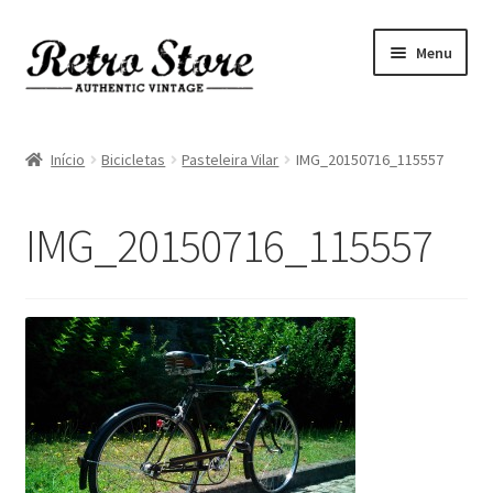
Ir
Saltar
Menu
para
para
a
o
navegação
conteúdo
Início
Início
Bicicletas
Pasteleira Vilar
IMG_20150716_115557
Feiras
IMG_20150716_115557
Loja
Sobre Nós